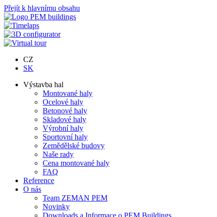
Přejít k hlavnímu obsahu
CZ
SK
Výstavba hal
Montované haly
Ocelové haly
Betonové haly
Skladové haly
Výrobní haly
Sportovní haly
Zemědělské budovy
Naše rady
Cena montované haly
FAQ
Reference
O nás
Team ZEMAN PEM
Novinky
Downloads a Informace o PEM Buildings