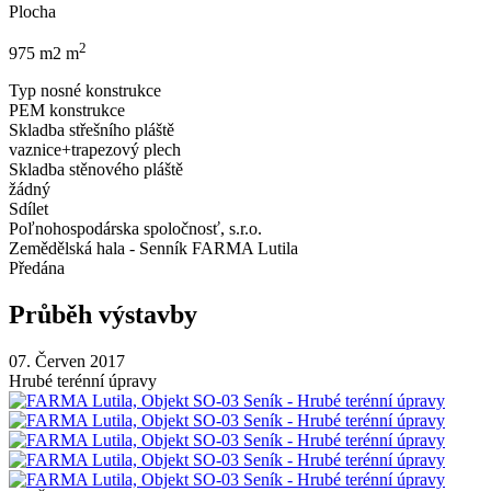
Plocha
2
975 m2 m
Typ nosné konstrukce
PEM konstrukce
Skladba střešního pláště
vaznice+trapezový plech
Skladba stěnového pláště
žádný
Sdílet
Poľnohospodárska spoločnosť, s.r.o.
Zemědělská hala - Senník FARMA Lutila
Předána
Průběh výstavby
07. Červen 2017
Hrubé terénní úpravy