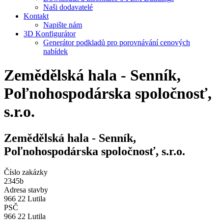
Naši dodavatelé
Kontakt
Napište nám
3D Konfigurátor
Generátor podkladů pro porovnávání cenových
nabídek
Zemědělská hala - Senník,
Poľnohospodárska spoločnosť,
s.r.o.
Zemědělská hala - Senník,
Poľnohospodárska spoločnosť, s.r.o.
Číslo zakázky
2345b
Adresa stavby
966 22 Lutila
PSČ
966 22 Lutila