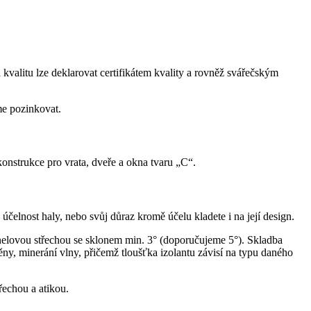
kvalitu lze deklarovat certifikátem kvality a rovněž svářečským
me pozinkovat.
onstrukce pro vrata, dveře a okna tvaru „C“.
elnost haly, nebo svůj důraz kromě účelu kladete i na její design.
anelovou střechou se sklonem min. 3° (doporučujeme 5°). Skladba
ny, minerání vlny, přičemž tloušťka izolantu závisí na typu daného
řechou a atikou.