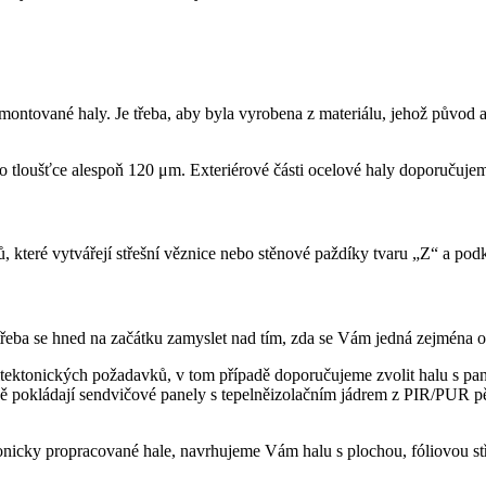
montované haly. Je třeba, aby byla vyrobena z materiálu, jehož původ a 
o tloušťce alespoň 120 μm. Exteriérové ​​části ocelové haly doporučuje
které vytvářejí střešní věznice nebo stěnové paždíky tvaru „Z“ a podk
eba se hned na začátku zamyslet nad tím, zda se Vám jedná zejména o úč
chitektonických požadavků, v tom případě doporučujeme zvolit halu s p
ně pokládají sendvičové panely s tepelněizolačním jádrem z PIR/PUR pě
ktonicky propracované hale, navrhujeme Vám halu s plochou, fóliovou st