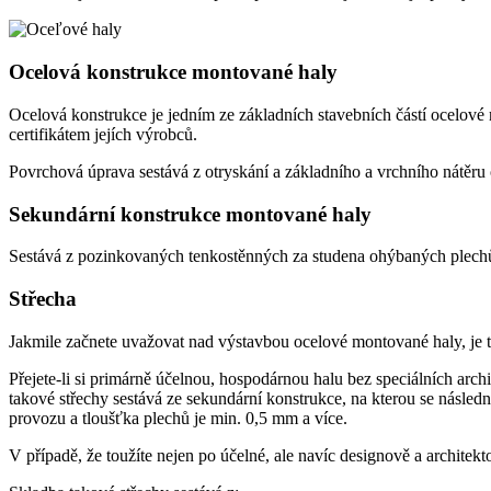
Ocelová konstrukce montované haly
Ocelová konstrukce je jedním ze základních stavebních částí ocelové 
certifikátem jejích výrobců.
Povrchová úprava sestává z otryskání a základního a vrchního nátěru 
Sekundární konstrukce montované haly
Sestává z pozinkovaných tenkostěnných za studena ohýbaných plechů, 
Střecha
Jakmile začnete uvažovat nad výstavbou ocelové montované haly, je tř
Přejete-li si primárně účelnou, hospodárnou halu bez speciálních ar
takové střechy sestává ze sekundární konstrukce, na kterou se násled
provozu a tloušťka plechů je min. 0,5 mm a více.
V případě, že toužíte nejen po účelné, ale navíc designově a archite