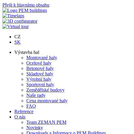
Přejít k hlavnímu obsahu
CZ
SK
Výstavba hal
Montované haly
Ocelové haly
Betonové haly
Skladové haly
Výrobní haly
Sportovní haly
Zemědělské budovy
Naše rady
Cena montované haly
FAQ
Reference
O nás
Team ZEMAN PEM
Novinky
Downloads a Informace o PEM Buildings