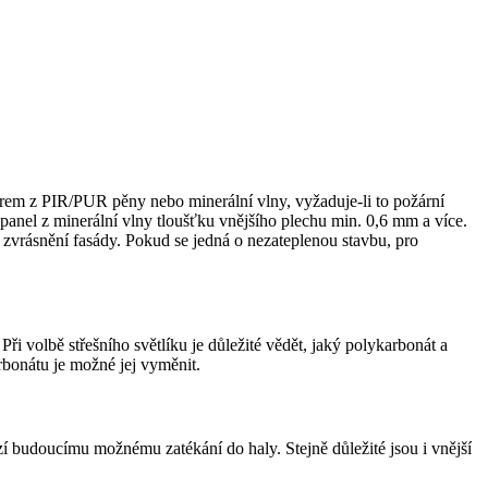
ádrem z PIR/PUR pěny nebo minerální vlny, vyžaduje-li to požární
panel z minerální vlny tloušťku vnějšího plechu min. 0,6 mm a více.
vrásnění fasády. Pokud se jedná o nezateplenou stavbu, pro
Při volbě střešního světlíku je důležité vědět, jaký polykarbonát a
arbonátu je možné jej vyměnit.
ezí budoucímu možnému zatékání do haly. Stejně důležité jsou i vnější