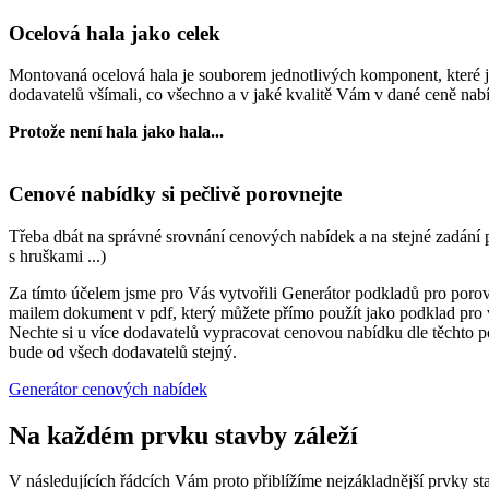
Ocelová hala jako celek
Montovaná ocelová hala je souborem jednotlivých komponent, které j
dodavatelů všímali, co všechno a v jaké kvalitě Vám v dané ceně nabí
Protože není hala jako hala...
Cenové nabídky si pečlivě porovnejte
Třeba dbát na správné srovnání cenových nabídek a na stejné zadání p
s hruškami ...)
Za tímto účelem jsme pro Vás vytvořili Generátor podkladů pro porovn
mailem dokument v pdf, který můžete přímo použít jako podklad pro
Nechte si u více dodavatelů vypracovat cenovou nabídku dle těchto p
bude od všech dodavatelů stejný.
Generátor cenových nabídek
Na každém prvku stavby záleží
V následujících řádcích Vám proto přiblížíme nejzákladnější prvky sta