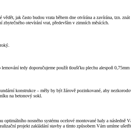
vědět, jak často budou vrata během dne otvírána a zavírána, tzn. znát a
í zbytečného otevírání vrat, především v zimních měsících.
iroký.
Pro lemování tedy doporučujeme použít tloušťku plechu alespoň 0,75mm
kundární konstrukce – měly by být žárově pozinkované, aby nezkorodov
lníku na betonový sokl.
optimálního nosného systému ocelové montované haly a následně Vám u
alizační projekt zakládání stavby a tímto způsobem Vám umíme ušetřit 