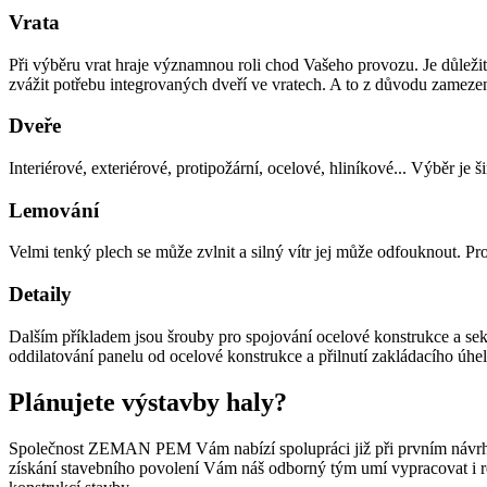
Vrata
Při výběru vrat hraje významnou roli chod Vašeho provozu. Je důležité 
zvážit potřebu integrovaných dveří ve vratech. A to z důvodu zamezen
Dveře
Interiérové, exteriérové, protipožární, ocelové, hliníkové... Výběr je š
Lemování
Velmi tenký plech se může zvlnit a silný vítr jej může odfouknout. 
Detaily
Dalším příkladem jsou šrouby pro spojování ocelové konstrukce a se
oddilatování panelu od ocelové konstrukce a přilnutí zakládacího úhe
Plánujete výstavby haly?
Společnost ZEMAN PEM Vám nabízí spolupráci již při prvním návrhu 
získání stavebního povolení Vám náš odborný tým umí vypracovat i re