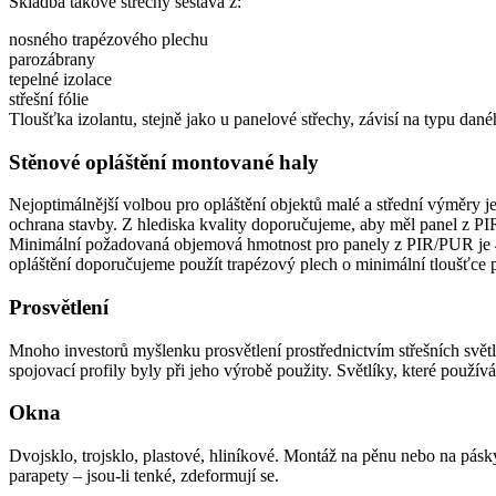
Skladba takové střechy sestává z:
nosného trapézového plechu
parozábrany
tepelné izolace
střešní fólie
Tloušťka izolantu, stejně jako u panelové střechy, závisí na typu dan
Stěnové opláštění montované haly
Nejoptimálnější volbou pro opláštění objektů malé a střední výměry j
ochrana stavby. Z hlediska kvality doporučujeme, aby měl panel z PI
Minimální požadovaná objemová hmotnost pro panely z PIR/PUR je 40 
opláštění doporučujeme použít trapézový plech o minimální tloušťce
Prosvětlení
Mnoho investorů myšlenku prosvětlení prostřednictvím střešních světlík
spojovací profily byly při jeho výrobě použity. Světlíky, které použí
Okna
Dvojsklo, trojsklo, plastové, hliníkové. Montáž na pěnu nebo na pásky
parapety – jsou-li tenké, zdeformují se.