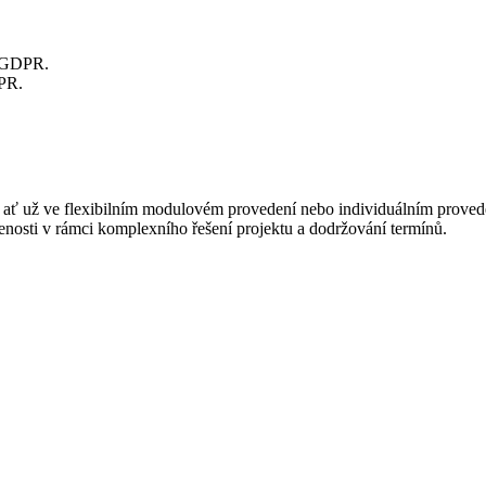
m GDPR.
DPR.
l – ať už ve flexibilním modulovém provedení nebo individuálním prov
šenosti v rámci komplexního řešení projektu a dodržování termínů.