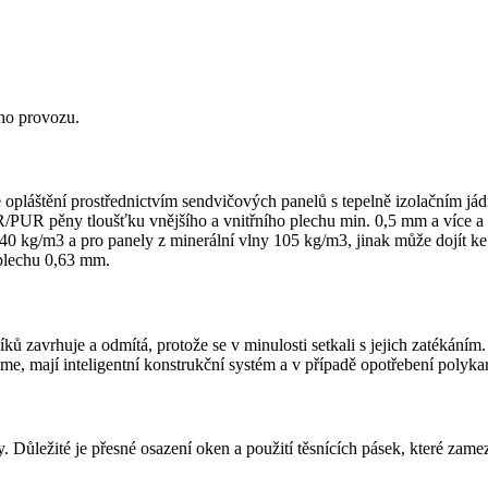
ého provozu.
e opláštění prostřednictvím sendvičových panelů s tepelně izolačním j
R/PUR pěny tloušťku vnějšího a vnitřního plechu min. 0,5 mm a více a 
kg/m3 a pro panely z minerální vlny 105 kg/m3, jinak může dojít ke z
 plechu 0,63 mm.
ů zavrhuje a odmítá, protože se v minulosti setkali s jejich zatékáním. 
váme, mají inteligentní konstrukční systém a v případě opotřebení polyk
. Důležité je přesné osazení oken a použití těsnících pásek, které zam